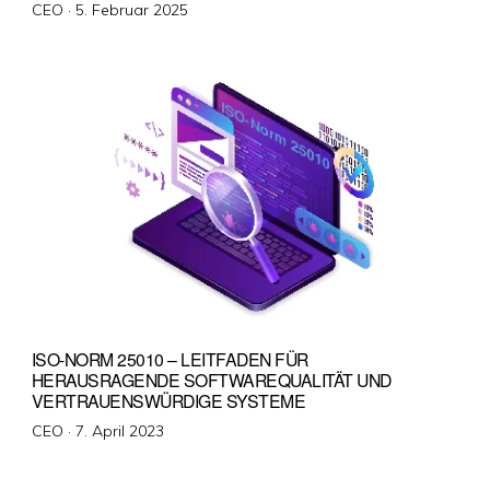
Veröffentlicht
CEO ·
5. Februar 2025
am
ISO-NORM 25010 – LEITFADEN FÜR
HERAUSRAGENDE SOFTWAREQUALITÄT UND
VERTRAUENSWÜRDIGE SYSTEME
Veröffentlicht
CEO ·
7. April 2023
am