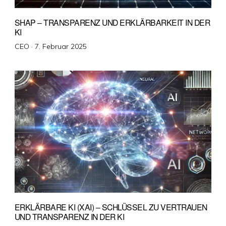
SHAP – TRANSPARENZ UND ERKLÄRBARKEIT IN DER
KI
Veröffentlicht
CEO ·
7. Februar 2025
am
ERKLÄRBARE KI (XAI) – SCHLÜSSEL ZU VERTRAUEN
UND TRANSPARENZ IN DER KI