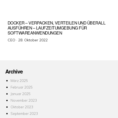
DOCKER – VERPACKEN, VERTEILEN UND ÜBERALL
AUSFÜHREN – LAUFZEITUMGEBUNG FÜR
SOFTWAREANWENDUNGEN
Veröffentlicht
CEO ·
28. Oktober 2022
am
Archive
März 2025
Februar 2025
Januar 2025
November 2023
Oktober 2023
September 2023