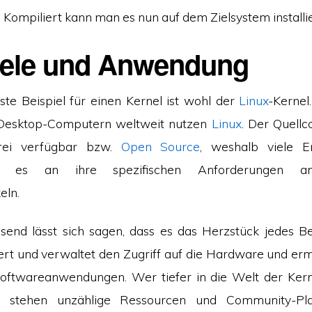
: Kompiliert kann man es nun auf dem Zielsystem installi
iele und Anwendung
te Beispiel für einen Kernel ist wohl der
Linux
-Kernel
esktop-Computern weltweit nutzen
Linux
. Der Quell
frei verfügbar bzw.
Open Source
, weshalb viele E
n es an ihre spezifischen Anforderungen a
eln.
end lässt sich sagen, dass es das Herzstück jedes Be
euert und verwaltet den Zugriff auf die Hardware und erm
oftwareanwendungen. Wer tiefer in die Welt der Kern
 stehen unzählige Ressourcen und Community-Pla