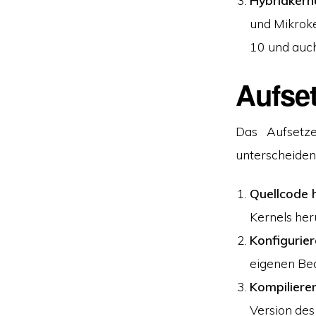
Hybridkern
und Mikroke
10 und auc
Aufse
Das Aufsetz
unterscheiden.
Quellcode 
Kernels her
Konfigurie
eigenen Bed
Kompiliere
Version des 