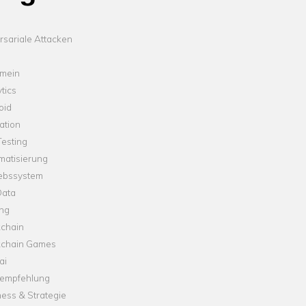
sariale Attacken
emein
tics
oid
ation
esting
matisierung
iebssystem
Data
ung
kchain
kchain Games
ai
empfehlung
ess & Strategie