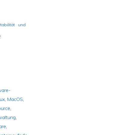
abilität und
2
ware-
nux
,
MacOS
,
ource
,
waltung
,
are
,