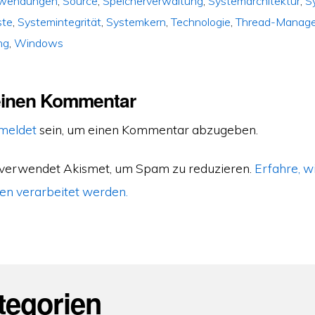
nwendungen
,
Source
,
Speicherverwaltung
,
Systemarchitektur
,
S
ste
,
Systemintegrität
,
Systemkern
,
Technologie
,
Thread-Manag
ng
,
Windows
einen Kommentar
meldet
sein, um einen Kommentar abzugeben.
 verwendet Akismet, um Spam zu reduzieren.
Erfahre, w
n verarbeitet werden.
tegorien