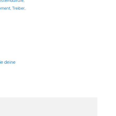
ystemaufrufe
,
ement
,
Treiber
,
ie deine