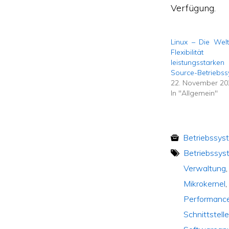
Verfügung.
Linux – Die Welt 
Flexibili
leistungssta
Source-Betriebs
22. November 20
In "Allgemein"
Betriebssys
Betriebssys
Verwaltung
Mikrokernel
Performanc
Schnittstell