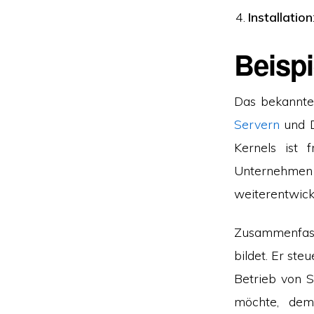
Installation
Beisp
Das bekanntes
Servern
und D
Kernels ist 
Unternehme
weiterentwick
Zusammenfass
bildet. Er st
Betrieb von S
möchte, dem