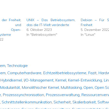
der Freiheit,
UNIX – Das Betriebssystem,
Debian – Für St
tät und
das die IT-Welt veränderte
Freiheit
rken Open-
6. Oktober 2023
5. Dezember 202
systeme
In "Betriebssystem"
In "Linux"
22
tem
,
Technologie
tem
,
Computerhardware
,
Echtzeitbetriebssysteme
,
Fazit
,
Hard
,
Hybridkernel
,
I/O-Management
,
Kernel
,
Kernel-Entwicklung
,
Li
,
Modularität
,
Monolithischer Kernel
,
Multitasking
,
Open
,
Open S
e
,
Prozesssynchronisation
,
Prozessverwaltung
,
Ressourcenver
e
,
Schnittstellenkommunikation
,
Sicherheit
,
Skalierbarkeit
,
Softw