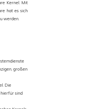
re Kernel. Mit
e hat es sich
zu werden.
Systemdienste
nzigen, großen
l. Die
hierfür sind