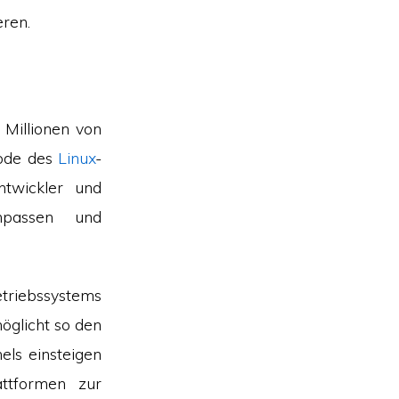
eren.
. Millionen von
code des
Linux
-
ntwickler und
npassen und
triebssystems
öglicht so den
els einsteigen
ttformen zur