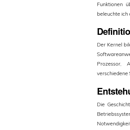
Funktionen ü
beleuchte ich
Definiti
Der Kernel bi
Softwareanw
Prozessor, 
verschiedene
Entsteh
Die Geschich
Betriebssyst
Notwendigkeit