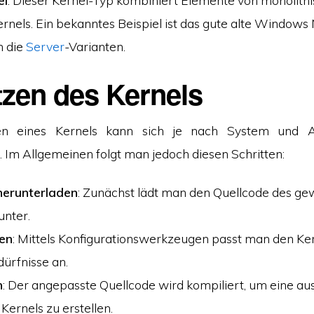
el
: Dieser Kernel-Typ kombiniert Elemente von monolith
rnels. Ein bekanntes Beispiel ist das gute alte Windows N
h die
Server
-Varianten.
tzen des Kernels
en eines Kernels kann sich je nach System und A
 Im Allgemeinen folgt man jedoch diesen Schritten:
herunterladen
: Zunächst lädt man den Quellcode des g
unter.
ren
: Mittels Konfigurationswerkzeugen passt man den Ker
ürfnisse an.
n
: Der angepasste Quellcode wird kompiliert, um eine a
Kernels zu erstellen.