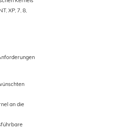
ischen Kernels
T, XP, 7, 8,
nforderungen
ewünschten
nel an die
usführbare