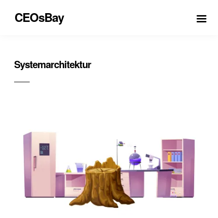
CEOsBay
Systemarchitektur