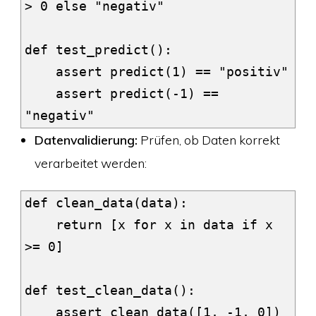
> 0 else "negativ"

def test_predict():

    assert predict(1) == "positiv"

    assert predict(-1) == 
Datenvalidierung:
Prüfen, ob Daten korrekt
verarbeitet werden:
def clean_data(data):

    return [x for x in data if x 
>= 0]

def test_clean_data():

    assert clean_data([1, -1, 0]) 