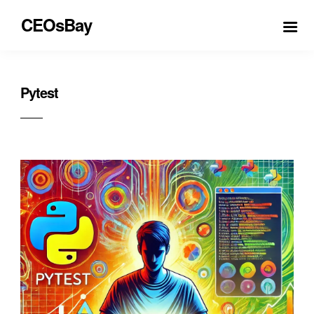
CEOsBay
Pytest