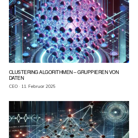
CLUSTERING ALGORITHMEN – GRUPPIEREN VON
DATEN
Veröffentlicht
CEO ·
11. Februar 2025
am