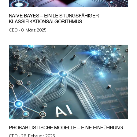
NAIVE BAYES – EIN LEISTUNGSFÄHIGER
KLASSIFIKATIONSALGORITHMUS
Veröffentlicht
CEO ·
8. März 2025
am
PROBABILISTISCHE MODELLE – EINE EINFÜHRUNG
Veröffentlicht
CEO ·
26. Februar 2025