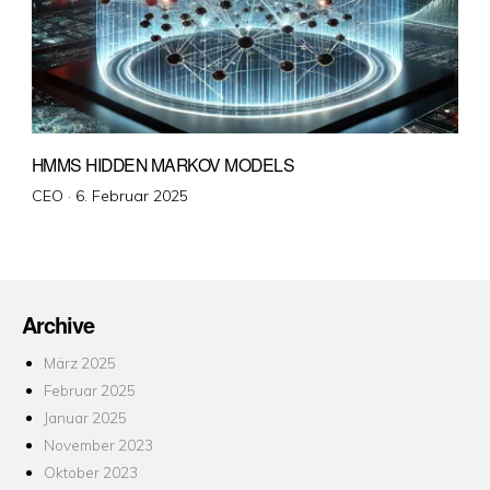
HMMS HIDDEN MARKOV MODELS
Veröffentlicht
CEO ·
6. Februar 2025
am
Archive
März 2025
Februar 2025
Januar 2025
November 2023
Oktober 2023