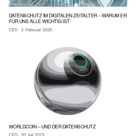
DATENSCHUTZ IM DIGITALEN ZEITALTER – WARUM ER
FÜR UNS ALLE WICHTIG IST
Veröffentlicht
CEO ·
3. Februar 2025
am
WORLDCOIN – UND DER DATENSCHUTZ
Veröffentlicht
CEO ·
30. Juli 2023