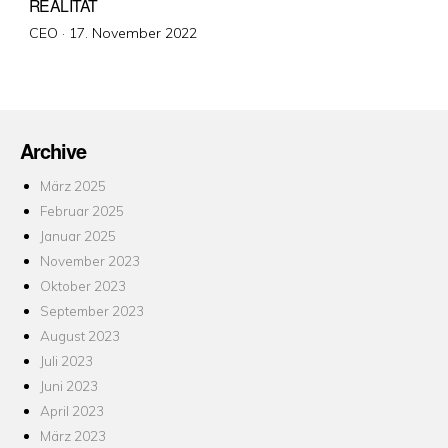
REALITÄT
Veröffentlicht
CEO ·
17. November 2022
am
Archive
März 2025
Februar 2025
Januar 2025
November 2023
Oktober 2023
September 2023
August 2023
Juli 2023
Juni 2023
April 2023
März 2023