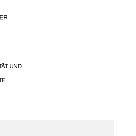
TER
TÄT UND
TE