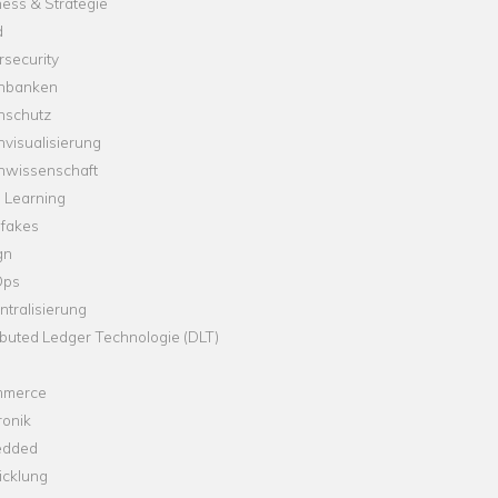
ess & Strategie
d
security
nbanken
nschutz
visualisierung
nwissenschaft
 Learning
fakes
gn
Ops
tralisierung
ibuted Ledger Technologie (DLT)
merce
ronik
dded
icklung