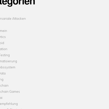
tegorien
sariale Attacken
emein
tics
oid
ation
esting
matisierung
iebssystem
Data
ung
kchain
kchain Games
ai
empfehlung