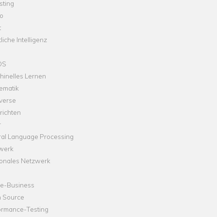
sting
o
t
liche Intelligenz
OS
hinelles Lernen
ematik
verse
richten
r
ral Language Processing
werk
onales Netzwerk
ne-Business
 Source
ormance-Testing