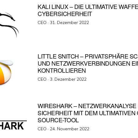
KALI LINUX – DIE ULTIMATIVE WAFF
CYBERSICHERHEIT
Veröffentlicht
CEO ·
31. Dezember 2022
am
LITTLE SNITCH – PRIVATSPHÄRE S
UND NETZWERKVERBINDUNGEN EI
KONTROLLIEREN
Veröffentlicht
CEO ·
3. Dezember 2022
am
WIRESHARK – NETZWERKANALYSE
SICHERHEIT MIT DEM ULTIMATIVEN
SOURCE-TOOL
Veröffentlicht
CEO ·
24. November 2022
am