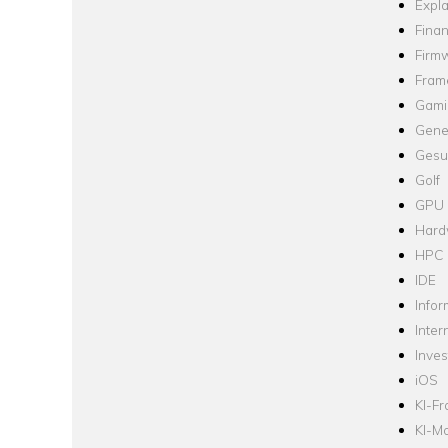
Expla
Fina
Firm
Fram
Gami
Gene
Gesu
Golf
GPU
Hard
HPC
IDE
Infor
Inter
Inve
iOS
KI-F
KI-Mo