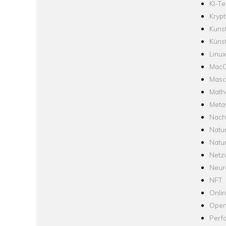
KI-Te
Krypt
Kuns
Künst
Linux
Mac
Masc
Math
Meta
Nach
Natu
Natu
Netz
Neur
NFT
Onli
Open
Perf