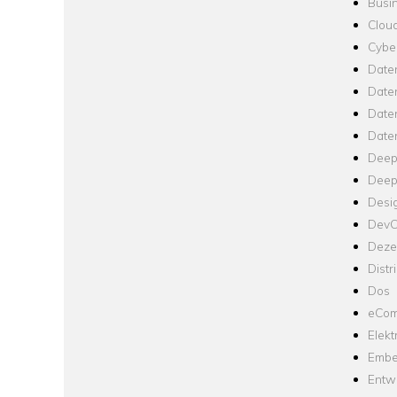
Busin
Clou
Cyber
Date
Date
Daten
Date
Deep
Deep
Desi
Dev
Dezen
Distr
Dos
eCom
Elekt
Embe
Entw