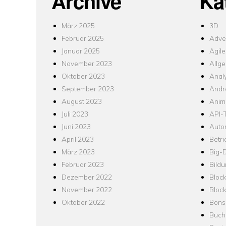
Archive
Ka
März 2025
3D
Februar 2025
Adver
Januar 2025
Agile
November 2023
Allg
Oktober 2023
Analy
September 2023
Andr
August 2023
Anim
Juli 2023
API-T
Juni 2023
Auto
April 2023
Betr
März 2023
Big-
Februar 2023
Bild
Dezember 2022
Bloc
November 2022
Bloc
Oktober 2022
Bons
Buch