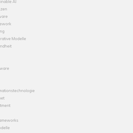
inable AI
nzen
ware
ework
ng
rative Modelle
ndheit
ware
mationstechnologie
net
stment
rameworks
delle