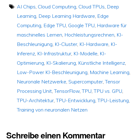
AI Chips
,
Cloud Computing
,
Cloud TPUs
,
Deep
Learning
,
Deep Learning Hardware
,
Edge
Computing
,
Edge TPU
,
Google TPU
,
Hardware für
maschinelles Lernen
,
Hochleistungsrechnen
,
KI-
Beschleunigung
,
KI-Cluster
,
KI-Hardware
,
KI-
Inferenz
,
KI-Infrastruktur
,
KI-Modelle
,
KI-
Optimierung
,
KI-Skalierung
,
Künstliche Intelligenz
,
Low-Power KI-Beschleunigung
,
Machine Learning
,
Neuronale Netzwerke
,
Supercomputer
,
Tensor
Processing Unit
,
TensorFlow
,
TPU
,
TPU vs. GPU
,
TPU-Architektur
,
TPU-Entwicklung
,
TPU-Leistung
,
Training von neuronalen Netzen
Schreibe einen Kommentar