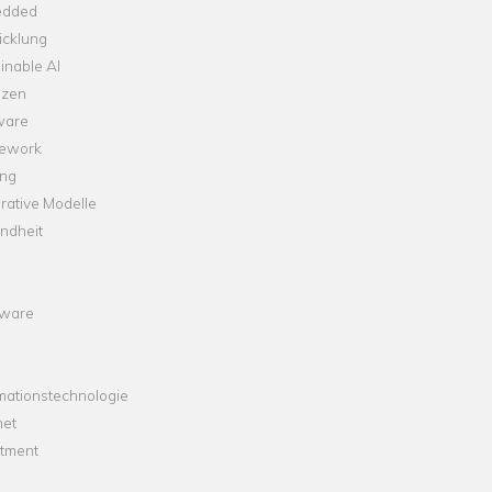
dded
icklung
inable AI
nzen
ware
ework
ng
rative Modelle
ndheit
ware
mationstechnologie
net
stment