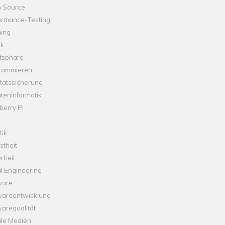
 Source
ormance-Testing
hing
ik
tsphäre
rammieren
tätssicherung
teninformatik
erry Pi
tik
theit
rheit
l Engineering
ware
wareentwicklung
arequalität
ale Medien