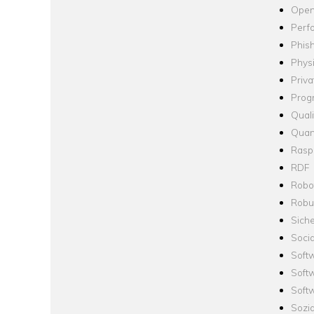
Open
Perf
Phis
Phys
Priva
Prog
Quali
Quan
Raspb
RDF
Robo
Robus
Siche
Socia
Soft
Soft
Softw
Sozi