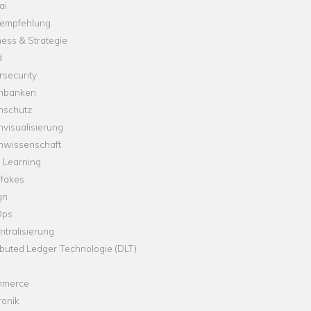
ai
empfehlung
ess & Strategie
d
security
nbanken
nschutz
visualisierung
nwissenschaft
 Learning
fakes
gn
Ops
tralisierung
ibuted Ledger Technologie (DLT)
merce
ronik