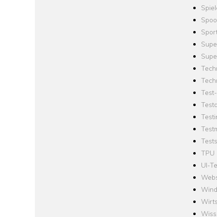
Spie
Spoo
Spor
Supe
Supe
Tech
Tech
Test
Test
Testi
Test
Tests
TPU
UI-Te
Webs
Win
Wirts
Wiss