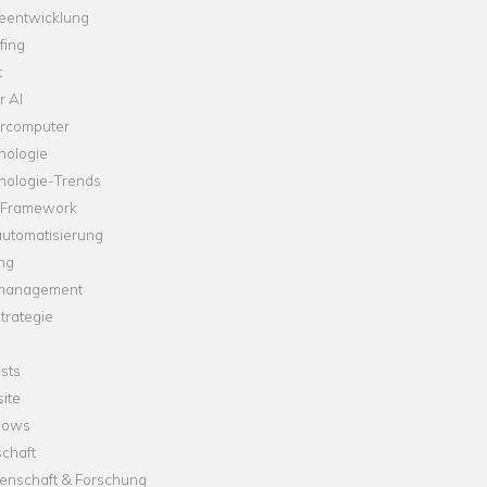
leentwicklung
fing
t
r AI
rcomputer
nologie
nologie-Trends
-Framework
automatisierung
ng
management
trategie
sts
ite
dows
chaft
enschaft & Forschung