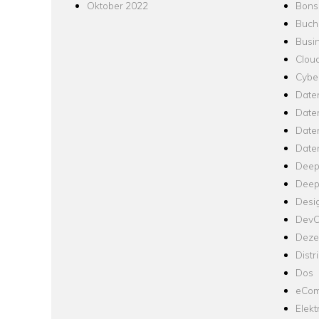
Oktober 2022
Bons
Buch
Busin
Clou
Cyber
Date
Date
Daten
Date
Deep
Deep
Desi
Dev
Dezen
Distr
Dos
eCom
Elekt