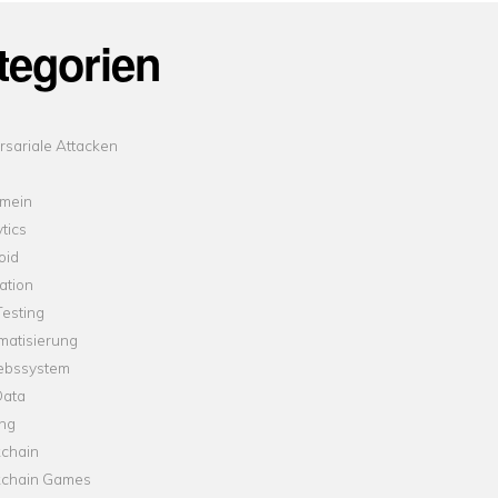
tegorien
sariale Attacken
emein
tics
oid
ation
esting
matisierung
iebssystem
Data
ung
kchain
kchain Games