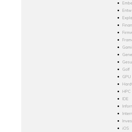
Embe
Entw
Expla
Fina
Firm
Fram
Gami
Gene
Gesu
Golf
GPU
Hard
HPC
IDE
Infor
Inter
Inve
iOS