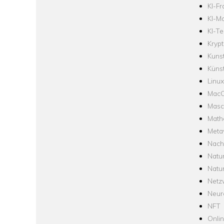
KI-F
KI-Mo
KI-Te
Krypt
Kuns
Künst
Linux
Mac
Masc
Math
Meta
Nach
Natu
Natu
Netz
Neur
NFT
Onli