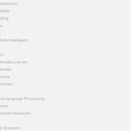
rameworks
delle
sting
o
t
liche Intelligenz
OS
hinelles Lernen
ematik
verse
richten
r
ral Language Processing
werk
onales Netzwerk
ne-Business