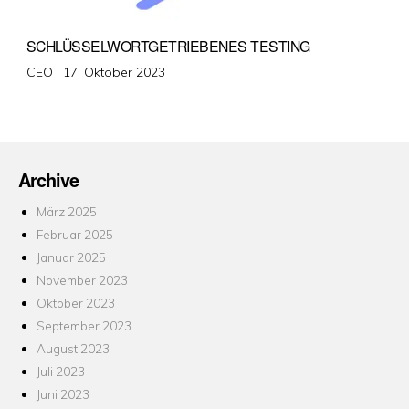
SCHLÜSSELWORTGETRIEBENES TESTING
Veröffentlicht
CEO ·
17. Oktober 2023
am
Archive
März 2025
Februar 2025
Januar 2025
November 2023
Oktober 2023
September 2023
August 2023
Juli 2023
Juni 2023