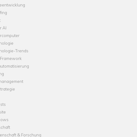
leentwicklung
fing
t
r AI
rcomputer
nologie
nologie-Trends
-Framework
automatisierung
ng
management
trategie
sts
ite
dows
chaft
enschaft & Forschung