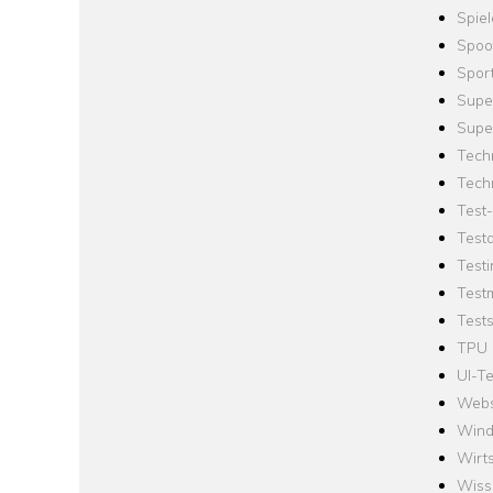
Spie
Spoo
Spor
Supe
Supe
Tech
Tech
Test
Test
Testi
Test
Tests
TPU
UI-Te
Webs
Win
Wirts
Wiss