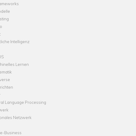
rameworks
delle
sting
o
t
liche Intelligenz
OS
hinelles Lernen
ematik
verse
richten
r
ral Language Processing
werk
onales Netzwerk
ne-Business