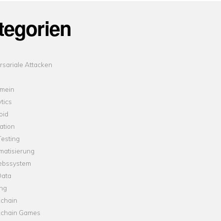
tegorien
sariale Attacken
emein
tics
oid
ation
esting
matisierung
iebssystem
Data
ung
kchain
kchain Games