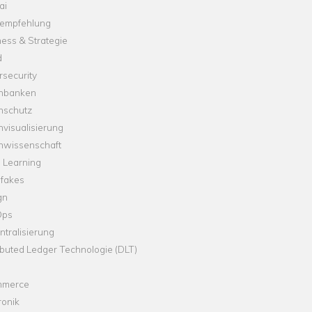
ai
empfehlung
ess & Strategie
d
security
nbanken
nschutz
visualisierung
nwissenschaft
 Learning
fakes
gn
Ops
tralisierung
ibuted Ledger Technologie (DLT)
merce
ronik