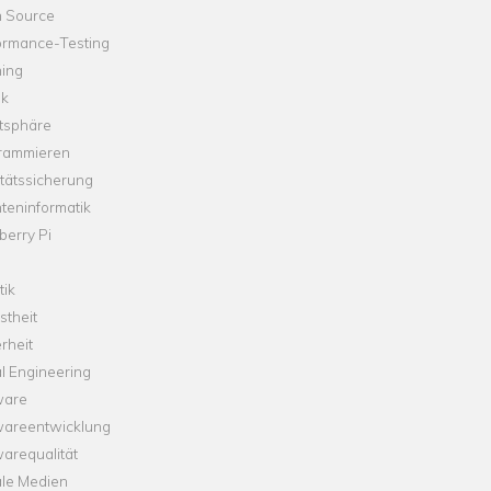
 Source
ormance-Testing
hing
ik
tsphäre
rammieren
tätssicherung
teninformatik
erry Pi
tik
theit
rheit
l Engineering
ware
wareentwicklung
arequalität
ale Medien