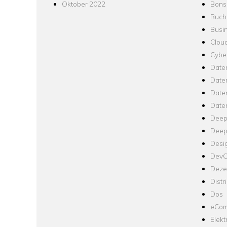
Oktober 2022
Bons
Buch
Busin
Clou
Cyber
Date
Date
Daten
Date
Deep
Deep
Desi
Dev
Dezen
Distr
Dos
eCom
Elekt