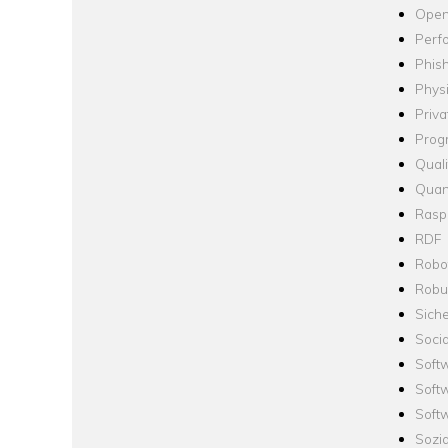
Open
Perf
Phis
Phys
Priva
Prog
Quali
Quan
Raspb
RDF
Robo
Robus
Siche
Socia
Soft
Soft
Softw
Sozi