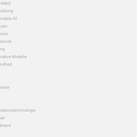
dded
icklung
inable AI
nzen
ware
ework
ng
rative Modelle
ndheit
ware
mationstechnologie
net
stment