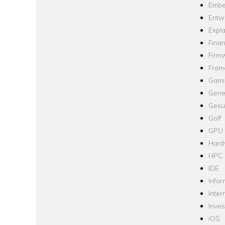
Embe
Entw
Expla
Fina
Firm
Fram
Gami
Gene
Gesu
Golf
GPU
Hard
HPC
IDE
Infor
Inter
Inve
iOS