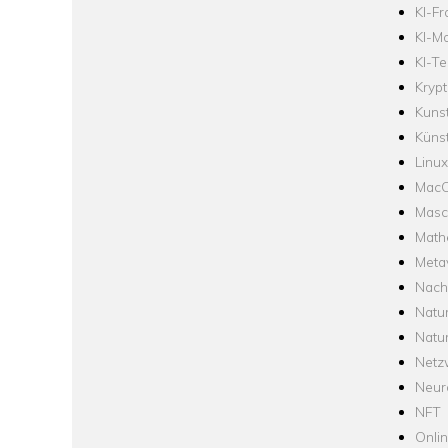
KI-F
KI-Mo
KI-Te
Krypt
Kuns
Künst
Linux
Mac
Masc
Math
Meta
Nach
Natu
Natu
Netz
Neur
NFT
Onli