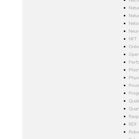
Natu
Natu
Netz
Neur
NFT
Onli
Open
Perf
Phis
Phys
Priva
Prog
Quali
Quan
Raspb
RDF
Robo