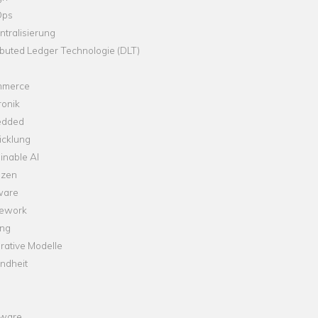
Ops
tralisierung
ibuted Ledger Technologie (DLT)
merce
ronik
dded
icklung
inable AI
nzen
ware
ework
ng
rative Modelle
ndheit
ware