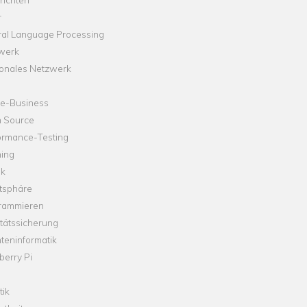
r
ral Language Processing
werk
onales Netzwerk
ne-Business
 Source
ormance-Testing
hing
ik
tsphäre
rammieren
tätssicherung
teninformatik
erry Pi
tik