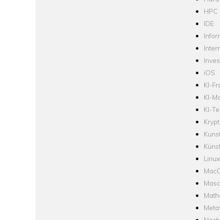
HPC
IDE
Infor
Inter
Inve
iOS
KI-F
KI-Mo
KI-Te
Krypt
Kuns
Künst
Linux
Mac
Masc
Math
Meta
Nach