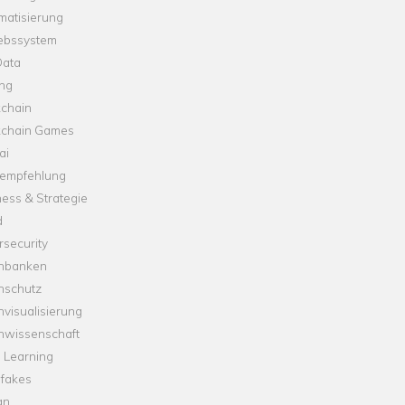
matisierung
iebssystem
Data
ung
kchain
kchain Games
ai
empfehlung
ess & Strategie
d
security
nbanken
nschutz
visualisierung
nwissenschaft
 Learning
fakes
gn