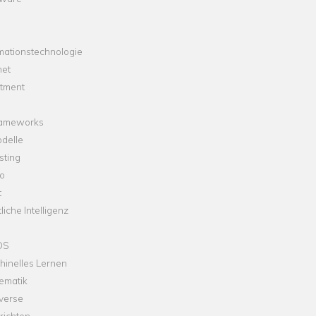
mationstechnologie
net
stment
rameworks
delle
sting
o
t
liche Intelligenz
OS
hinelles Lernen
ematik
verse
richten