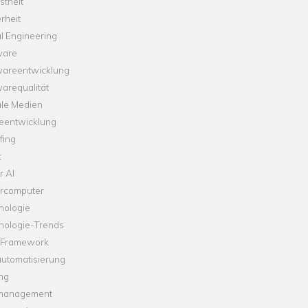
theit
rheit
l Engineering
ware
wareentwicklung
arequalität
ale Medien
leentwicklung
fing
t
r AI
rcomputer
nologie
nologie-Trends
-Framework
automatisierung
ng
management