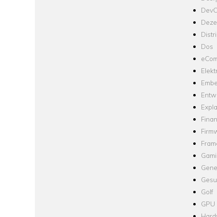
Dev
Dezen
Distr
Dos
eCom
Elekt
Embe
Entw
Expla
Fina
Firm
Fram
Gami
Gene
Gesu
Golf
GPU
Hard