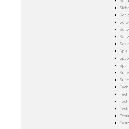
Robus
Siche
Socia
Soft
Soft
Softw
Sozi
Spie
Spoo
Spor
Supe
Supe
Tech
Tech
Test
Test
Testi
Test