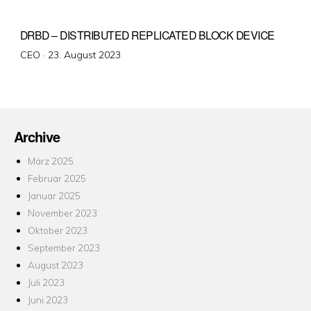
DRBD – DISTRIBUTED REPLICATED BLOCK DEVICE
Veröffentlicht
CEO ·
23. August 2023
am
Archive
März 2025
Februar 2025
Januar 2025
November 2023
Oktober 2023
September 2023
August 2023
Juli 2023
Juni 2023