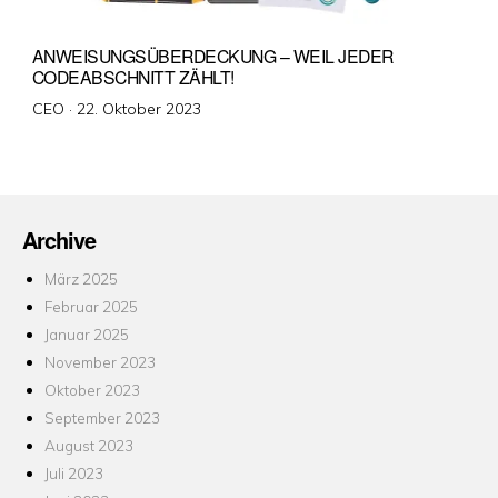
ANWEISUNGSÜBERDECKUNG – WEIL JEDER
CODEABSCHNITT ZÄHLT!
Veröffentlicht
CEO ·
22. Oktober 2023
am
Archive
März 2025
Februar 2025
Januar 2025
November 2023
Oktober 2023
September 2023
August 2023
Juli 2023