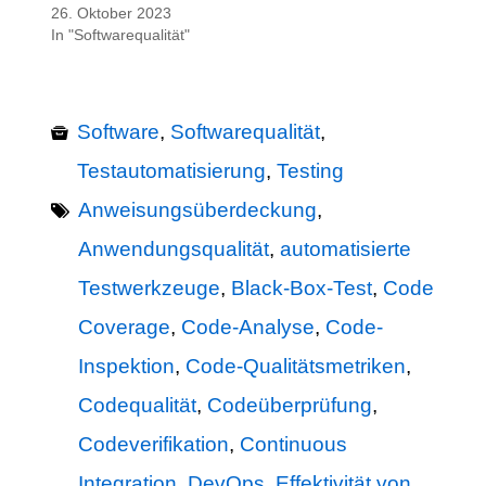
26. Oktober 2023
In "Softwarequalität"
Software
,
Softwarequalität
,
Testautomatisierung
,
Testing
Anweisungsüberdeckung
,
Anwendungsqualität
,
automatisierte
Testwerkzeuge
,
Black-Box-Test
,
Code
Coverage
,
Code-Analyse
,
Code-
Inspektion
,
Code-Qualitätsmetriken
,
Codequalität
,
Codeüberprüfung
,
Codeverifikation
,
Continuous
Integration
,
DevOps
,
Effektivität von