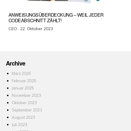
ANWEISUNGSÜBERDECKUNG – WEIL JEDER
CODEABSCHNITT ZÄHLT!
Veröffentlicht
CEO ·
22. Oktober 2023
am
Archive
März 2025
Februar 2025
Januar 2025
November 2023
Oktober 2023
September 2023
August 2023
Juli 2023