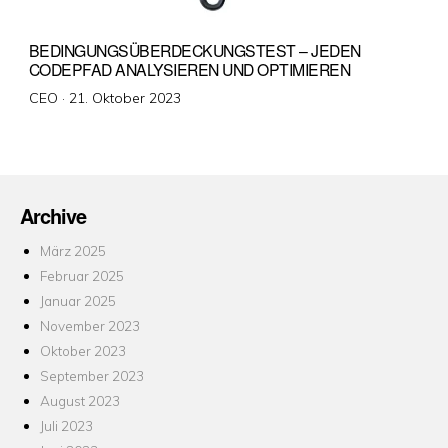
BEDINGUNGSÜBERDECKUNGSTEST – JEDEN
CODEPFAD ANALYSIEREN UND OPTIMIEREN
Veröffentlicht
CEO ·
21. Oktober 2023
am
Archive
März 2025
Februar 2025
Januar 2025
November 2023
Oktober 2023
September 2023
August 2023
Juli 2023