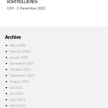
KONTROLLIEREN
Veröffentlicht
CEO ·
3. Dezember 2022
am
Archive
März 2025
Februar 2025
Januar 2025
November 2023
Oktober 2023
September 2023
August 2023
Juli 2023
Juni 2023
April 2023
März 2023