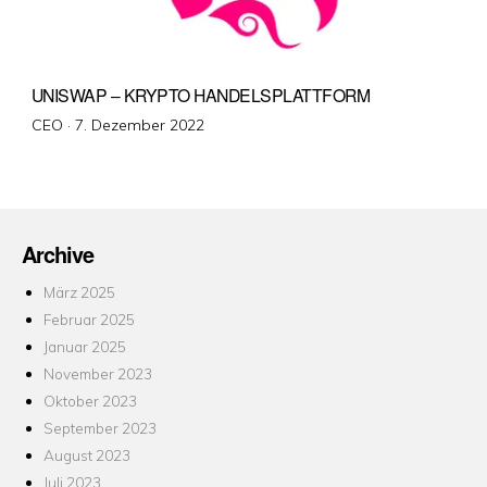
UNISWAP – KRYPTO HANDELSPLATTFORM
Veröffentlicht
CEO ·
7. Dezember 2022
am
Archive
März 2025
Februar 2025
Januar 2025
November 2023
Oktober 2023
September 2023
August 2023
Juli 2023