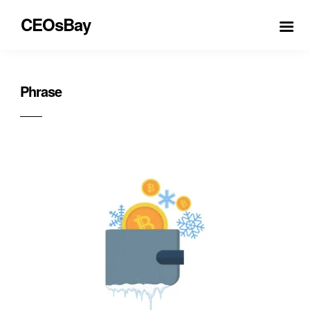
CEOsBay
Phrase