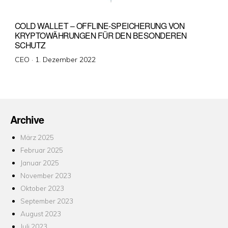
COLD WALLET – OFFLINE-SPEICHERUNG VON
KRYPTOWÄHRUNGEN FÜR DEN BESONDEREN
SCHUTZ
Veröffentlicht
CEO ·
1. Dezember 2022
am
Archive
März 2025
Februar 2025
Januar 2025
November 2023
Oktober 2023
September 2023
August 2023
Juli 2023