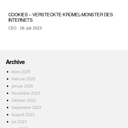
COOKIES – VERSTECKTE KRÜMEL-MONSTER DES
INTERNETS
Veröffentlicht
CEO ·
16. Juli 2023
am
Archive
März 2025
Februar 2025
Januar 2025
November 2023
Oktober 2023
September 2023
August 2023
Juli 2023