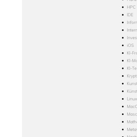
HPC
IDE
Infor
Inter
Inve
iOS
KI-F
KI-Mo
KI-Te
Krypt
Kuns
Künst
Linux
Mac
Masc
Math
Meta
Nach