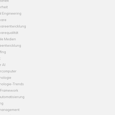
theit
rheit
l Engineering
ware
wareentwicklung
arequalität
ale Medien
leentwicklung
fing
t
r AI
rcomputer
nologie
nologie-Trends
-Framework
automatisierung
ng
management