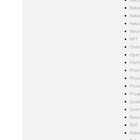
Natu
Natu
Netz
Neur
NFT
Onli
Open
Perf
Phis
Phys
Priva
Prog
Quali
Quan
Raspb
RDF
Robo