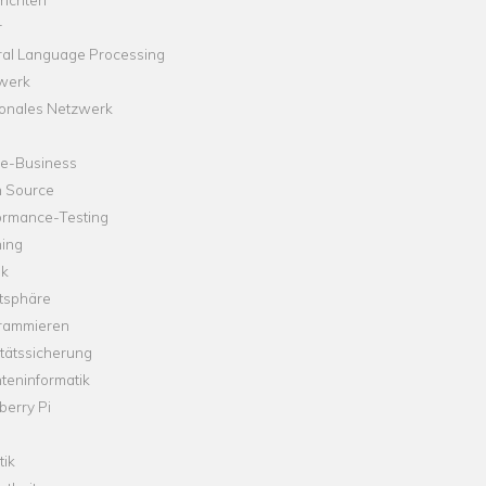
r
ral Language Processing
werk
onales Netzwerk
ne-Business
 Source
ormance-Testing
hing
ik
tsphäre
rammieren
tätssicherung
teninformatik
erry Pi
tik