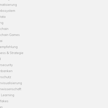
matisierung
iebssystem
Data
ung
kchain
kchain Games
ai
empfehlung
ess & Strategie
d
security
nbanken
nschutz
visualisierung
nwissenschaft
 Learning
fakes
gn