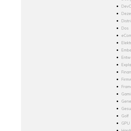
Dev
Dezen
Distr
Dos
eCom
Elekt
Embe
Entw
Expla
Fina
Firm
Fram
Gami
Gene
Gesu
Golf
GPU
Hard