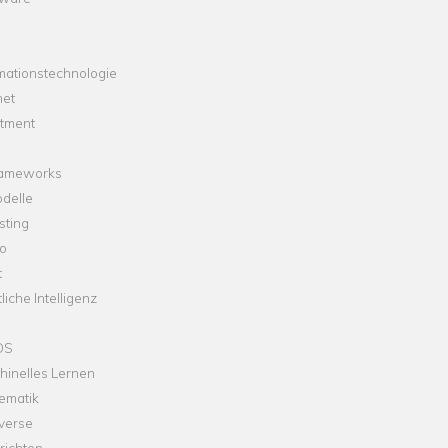
mationstechnologie
net
stment
rameworks
delle
sting
o
t
liche Intelligenz
OS
hinelles Lernen
ematik
verse
richten