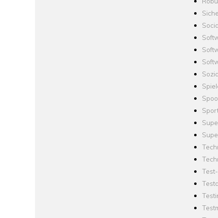
Robus
Siche
Socia
Soft
Soft
Softw
Sozi
Spie
Spoo
Spor
Supe
Supe
Tech
Tech
Test
Test
Testi
Test