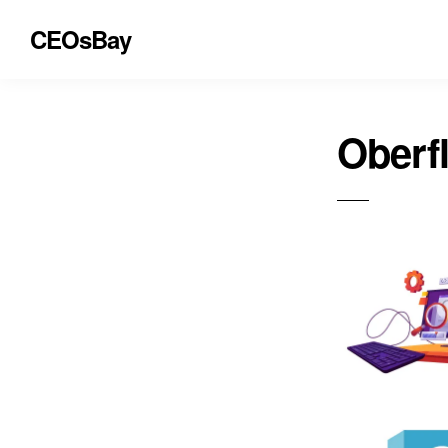
CEOsBay
Oberf