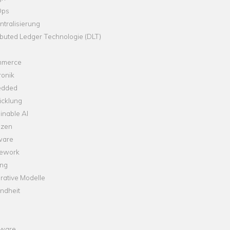
Ops
tralisierung
ibuted Ledger Technologie (DLT)
merce
ronik
dded
icklung
inable AI
nzen
ware
ework
ng
rative Modelle
ndheit
ware