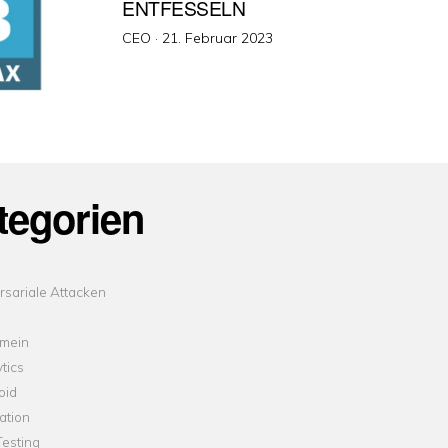
ENTFESSELN
Veröffentlicht
CEO ·
21. Februar 2023
am
tegorien
sariale Attacken
emein
tics
oid
ation
esting