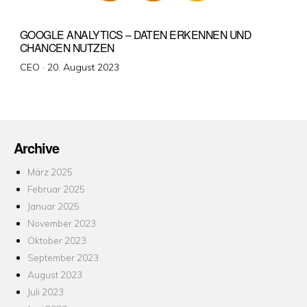
GOOGLE ANALYTICS – DATEN ERKENNEN UND
CHANCEN NUTZEN
Veröffentlicht
CEO ·
20. August 2023
am
Archive
März 2025
Februar 2025
Januar 2025
November 2023
Oktober 2023
September 2023
August 2023
Juli 2023