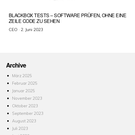
BLACKBOX TESTS – SOFTWARE PRÜFEN, OHNE EINE
ZEILE CODE ZU SEHEN
Veröffentlicht
CEO ·
2. Juni 2023
am
Archive
März 2025
Februar 2025
Januar 2025
November 2023
Oktober 2023
September 2023
August 2023
Juli 2023