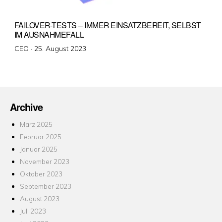
FAILOVER-TESTS – IMMER EINSATZBEREIT, SELBST
IM AUSNAHMEFALL
Veröffentlicht
CEO ·
25. August 2023
am
Archive
März 2025
Februar 2025
Januar 2025
November 2023
Oktober 2023
September 2023
August 2023
Juli 2023