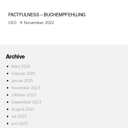
FACTFULNESS – BUCHEMPFEHLUNG
Veröffentlicht
CEO ·
9. November 2022
am
Archive
März 2025
Februar 2025
Januar 2025
November 2023
Oktober 2023
September 2023
August 2023
Juli 2023
Juni 2023