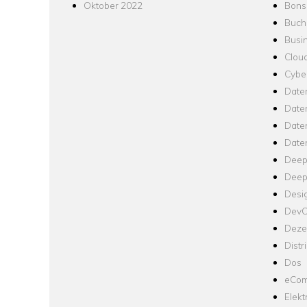
Oktober 2022
Bons
Buch
Busin
Clou
Cyber
Date
Date
Daten
Date
Deep
Deep
Desi
Dev
Dezen
Distr
Dos
eCom
Elekt