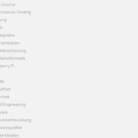
 Source
ormance-Testing
hing
ik
tsphäre
rammieren
tätssicherung
teninformatik
erry Pi
tik
theit
rheit
l Engineering
ware
wareentwicklung
arequalität
ale Medien