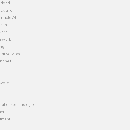
dded
icklung
inable AI
nzen
ware
ework
ng
rative Modelle
ndheit
ware
mationstechnologie
net
stment