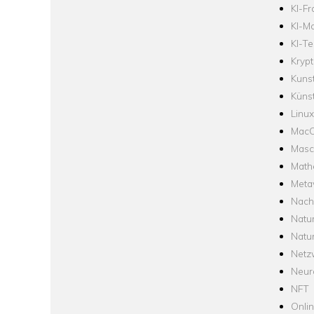
KI-F
KI-Mo
KI-Te
Krypt
Kuns
Künst
Linux
Mac
Masc
Math
Meta
Nach
Natu
Natu
Netz
Neur
NFT
Onli