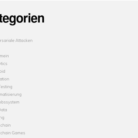
tegorien
sariale Attacken
emein
tics
oid
ation
esting
matisierung
iebssystem
Data
ung
kchain
kchain Games