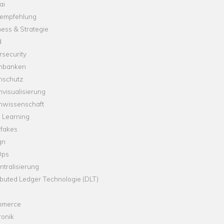
ai
empfehlung
ess & Strategie
d
security
nbanken
nschutz
visualisierung
nwissenschaft
 Learning
fakes
gn
Ops
tralisierung
ibuted Ledger Technologie (DLT)
merce
ronik