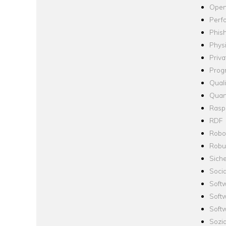
Open
Perf
Phis
Phys
Priva
Prog
Quali
Quan
Raspb
RDF
Robo
Robus
Siche
Socia
Soft
Soft
Softw
Sozi