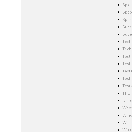
Spie
Spoo
Spor
Supe
Supe
Tech
Tech
Test
Test
Testi
Test
Tests
TPU
UI-Te
Webs
Win
Wirts
Wiss