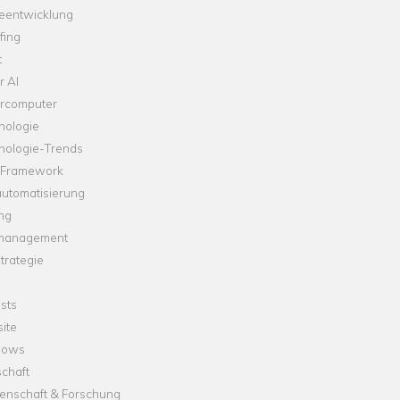
leentwicklung
fing
t
r AI
rcomputer
nologie
nologie-Trends
-Framework
automatisierung
ng
management
trategie
sts
ite
dows
chaft
enschaft & Forschung