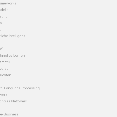
rameworks
delle
sting
o
t
liche Intelligenz
OS
hinelles Lernen
ematik
verse
richten
r
ral Language Processing
werk
onales Netzwerk
ne-Business