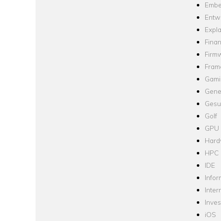
Embe
Entw
Expla
Fina
Firm
Fram
Gami
Gene
Gesu
Golf
GPU
Hard
HPC
IDE
Infor
Inter
Inve
iOS