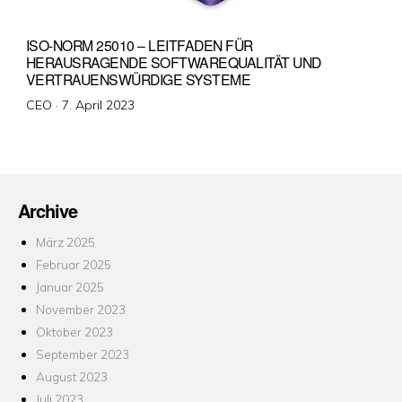
ISO-NORM 25010 – LEITFADEN FÜR
HERAUSRAGENDE SOFTWAREQUALITÄT UND
VERTRAUENSWÜRDIGE SYSTEME
Veröffentlicht
CEO ·
7. April 2023
am
Archive
März 2025
Februar 2025
Januar 2025
November 2023
Oktober 2023
September 2023
August 2023
Juli 2023