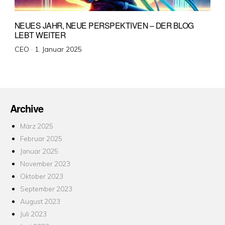
NEUES JAHR, NEUE PERSPEKTIVEN – DER BLOG
LEBT WEITER
Veröffentlicht
CEO ·
1. Januar 2025
am
Archive
März 2025
Februar 2025
Januar 2025
November 2023
Oktober 2023
September 2023
August 2023
Juli 2023