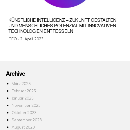
KÜNSTLICHE INTELLIGENZ – ZUKUNFT GESTALTEN
UND MENSCHLICHES POTENZIAL MIT INNOVATIVEN
TECHNOLOGIEN ENTFESSELN
Veröffentlicht
CEO ·
2. April 2023
am
Archive
März 2025
Februar 2025
Januar 2025
November 2023
Oktober 2023
September 2023
August 2023