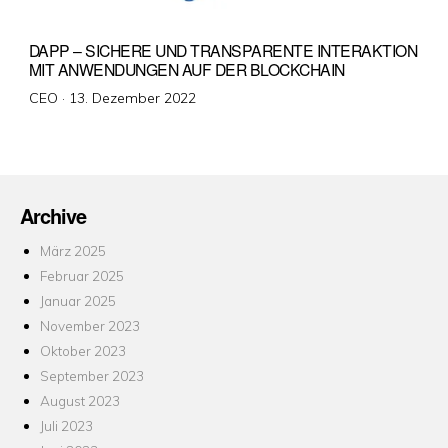
DAPP – SICHERE UND TRANSPARENTE INTERAKTION
MIT ANWENDUNGEN AUF DER BLOCKCHAIN
Veröffentlicht
CEO ·
13. Dezember 2022
am
Archive
März 2025
Februar 2025
Januar 2025
November 2023
Oktober 2023
September 2023
August 2023
Juli 2023