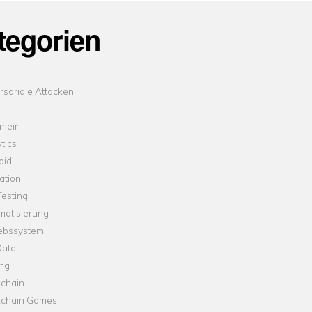
tegorien
sariale Attacken
emein
tics
oid
ation
esting
matisierung
iebssystem
Data
ung
kchain
kchain Games