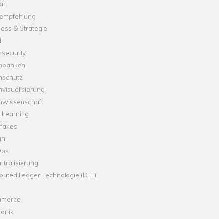
ai
empfehlung
ess & Strategie
d
security
nbanken
nschutz
visualisierung
nwissenschaft
 Learning
fakes
gn
Ops
tralisierung
ibuted Ledger Technologie (DLT)
merce
ronik