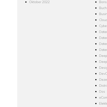
Oktober 2022
Bons
Buch
Busin
Clou
Cyber
Date
Date
Daten
Date
Deep
Deep
Desi
Dev
Dezen
Distr
Dos
eCom
Elekt