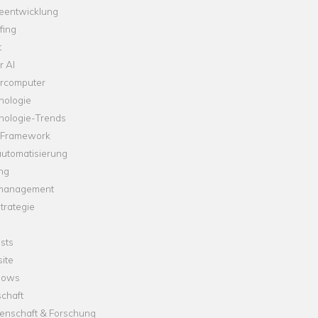
leentwicklung
fing
t
r AI
rcomputer
nologie
nologie-Trends
-Framework
automatisierung
ng
management
trategie
sts
ite
dows
chaft
enschaft & Forschung