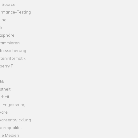
 Source
ormance-Testing
hing
ik
tsphäre
rammieren
tätssicherung
teninformatik
erry Pi
tik
theit
rheit
l Engineering
ware
wareentwicklung
arequalität
ale Medien