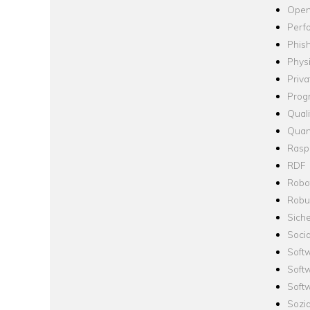
Open
Perf
Phis
Phys
Priva
Prog
Quali
Quan
Raspb
RDF
Robo
Robus
Siche
Socia
Soft
Soft
Softw
Sozi