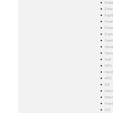
Embe
Entw
Expla
Fina
Firm
Fram
Gami
Gene
Gesu
Golf
GPU
Hard
HPC
IDE
Infor
Inter
Inve
iOS