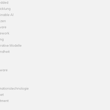
dded
icklung
inable AI
nzen
ware
ework
ng
rative Modelle
ndheit
ware
mationstechnologie
net
stment