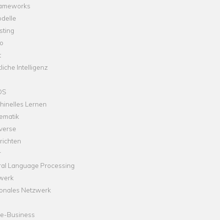
rameworks
delle
sting
o
t
liche Intelligenz
OS
hinelles Lernen
ematik
verse
richten
r
ral Language Processing
werk
onales Netzwerk
ne-Business