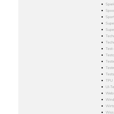
Spie
Spoo
Spor
Supe
Supe
Tech
Tech
Test
Test
Testi
Test
Tests
TPU
UI-Te
Webs
Win
Wirts
Wiss