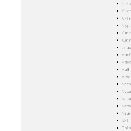
KI-F
KI-Mo
KI-Te
Krypt
Kuns
Künst
Linux
Mac
Masc
Math
Meta
Nach
Natu
Natu
Netz
Neur
NFT
Onli