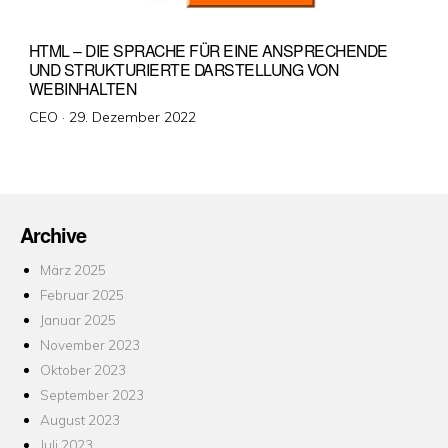
HTML – DIE SPRACHE FÜR EINE ANSPRECHENDE
UND STRUKTURIERTE DARSTELLUNG VON
WEBINHALTEN
Veröffentlicht
CEO ·
29. Dezember 2022
am
Archive
März 2025
Februar 2025
Januar 2025
November 2023
Oktober 2023
September 2023
August 2023
Juli 2023