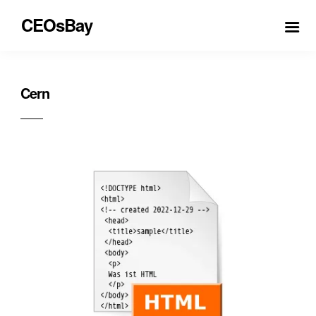
CEOsBay
Cern