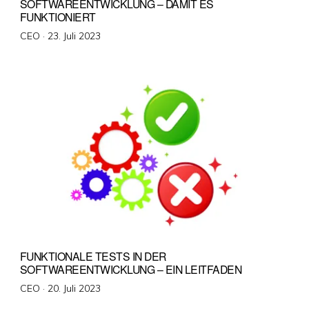
SOFTWAREENTWICKLUNG – DAMIT ES
FUNKTIONIERT
Veröffentlicht
CEO ·
23. Juli 2023
am
FUNKTIONALE TESTS IN DER
SOFTWAREENTWICKLUNG – EIN LEITFADEN
Veröffentlicht
CEO ·
20. Juli 2023
am