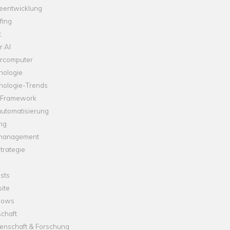
leentwicklung
fing
t
r AI
rcomputer
nologie
nologie-Trends
-Framework
automatisierung
ng
management
trategie
sts
ite
dows
chaft
enschaft & Forschung