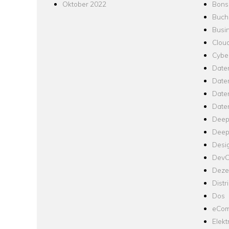
Oktober 2022
Bons
Buch
Busin
Clou
Cyber
Date
Date
Daten
Date
Deep
Deep
Desi
Dev
Dezen
Distr
Dos
eCom
Elekt