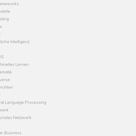
rameworks
delle
sting
o
t
liche Intelligenz
OS
hinelles Lernen
ematik
verse
richten
r
ral Language Processing
werk
onales Netzwerk
ne-Business