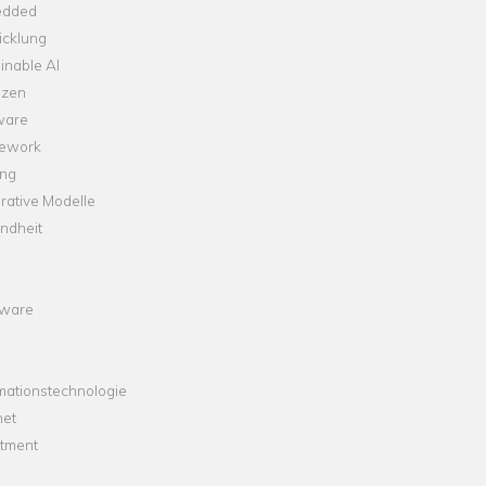
dded
icklung
inable AI
nzen
ware
ework
ng
rative Modelle
ndheit
ware
mationstechnologie
net
stment