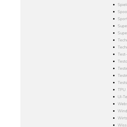
Spie
Spoo
Spor
Supe
Supe
Tech
Tech
Test
Test
Testi
Test
Tests
TPU
UI-Te
Webs
Win
Wirts
Wiss