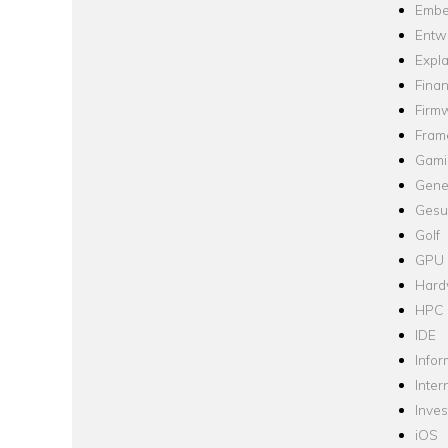
Embe
Entw
Expla
Fina
Firm
Fram
Gami
Gene
Gesu
Golf
GPU
Hard
HPC
IDE
Infor
Inter
Inve
iOS