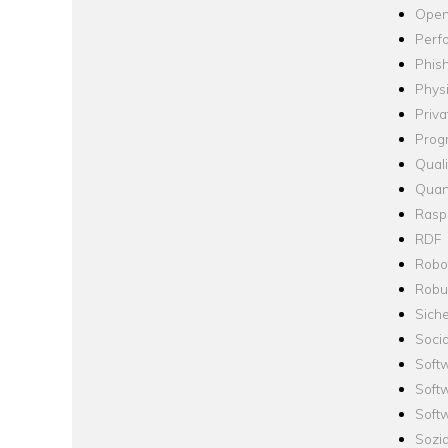
Open
Perf
Phis
Phys
Priva
Prog
Quali
Quan
Raspb
RDF
Robo
Robus
Siche
Socia
Soft
Soft
Softw
Sozi