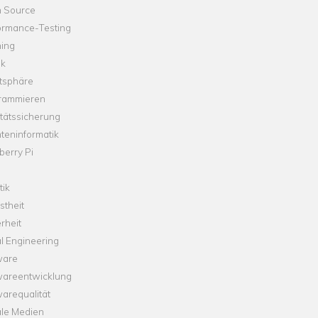
 Source
ormance-Testing
hing
ik
tsphäre
rammieren
tätssicherung
teninformatik
erry Pi
tik
theit
rheit
l Engineering
ware
wareentwicklung
arequalität
ale Medien