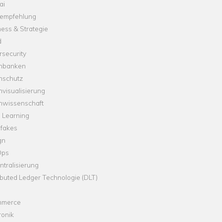
ai
empfehlung
ess & Strategie
d
security
nbanken
nschutz
visualisierung
nwissenschaft
 Learning
fakes
gn
Ops
tralisierung
ibuted Ledger Technologie (DLT)
merce
ronik