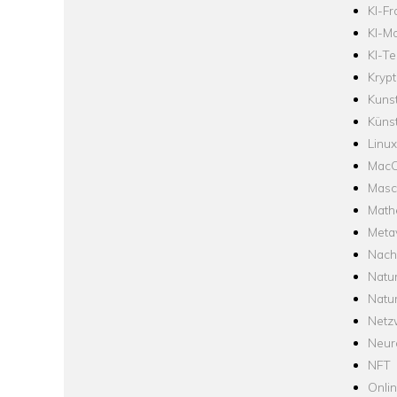
KI-F
KI-Mo
KI-Te
Krypt
Kuns
Künst
Linux
Mac
Masc
Math
Meta
Nach
Natu
Natu
Netz
Neur
NFT
Onli