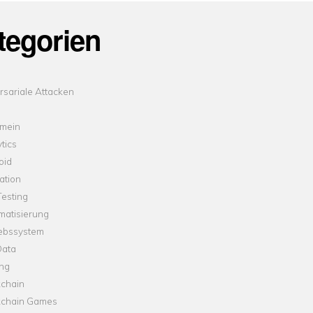
tegorien
sariale Attacken
emein
tics
oid
ation
esting
matisierung
iebssystem
Data
ung
kchain
kchain Games