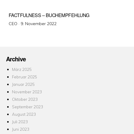
FACTFULNESS – BUCHEMPFEHLUNG
Veröffentlicht
CEO ·
9. November 2022
am
Archive
März 2025
Februar 2025
Januar 2025
November 2023
Oktober 2023
September 2023
August 2023
Juli 2023
Juni 2023