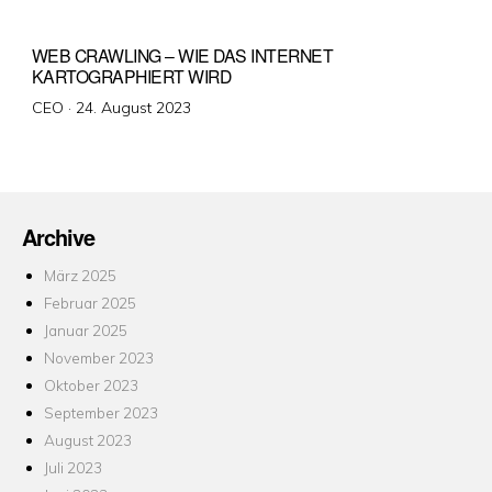
WEB CRAWLING – WIE DAS INTERNET
KARTOGRAPHIERT WIRD
Veröffentlicht
CEO ·
24. August 2023
am
Archive
März 2025
Februar 2025
Januar 2025
November 2023
Oktober 2023
September 2023
August 2023
Juli 2023