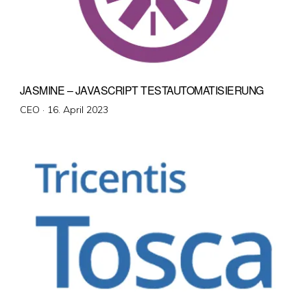
JASMINE – JAVASCRIPT TESTAUTOMATISIERUNG
Veröffentlicht
CEO ·
16. April 2023
am