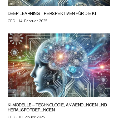
DEEP LEARNING – PERSPEKTIVEN FÜR DIE KI
Veröffentlicht
CEO ·
14. Februar 2025
am
KI-MODELLE – TECHNOLOGIE, ANWENDUNGEN UND
HERAUSFORDERUNGEN
Veröffentlicht
CEO ·
10. Januar 2025