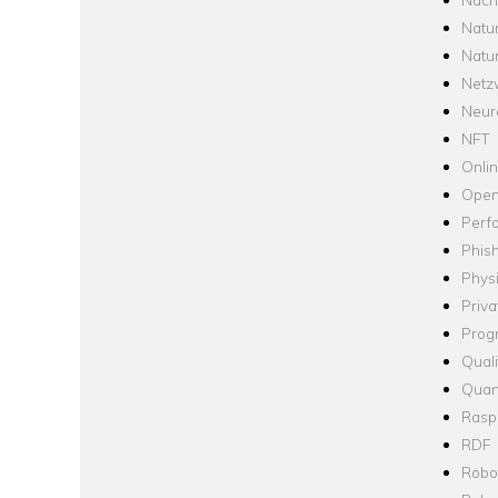
Natu
Natu
Netz
Neur
NFT
Onli
Open
Perf
Phis
Phys
Priva
Prog
Quali
Quan
Raspb
RDF
Robo