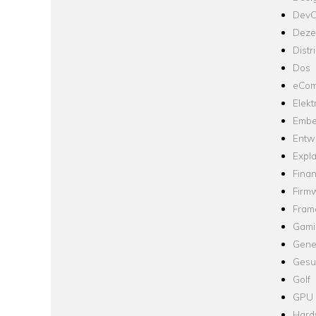
Dev
Dezen
Distr
Dos
eCom
Elekt
Embe
Entw
Expla
Fina
Firm
Fram
Gami
Gene
Gesu
Golf
GPU
Hard