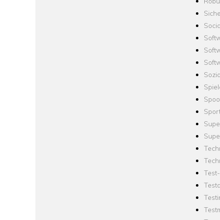
Robus
Siche
Socia
Soft
Soft
Softw
Sozi
Spie
Spoo
Spor
Supe
Supe
Tech
Tech
Test
Test
Testi
Test