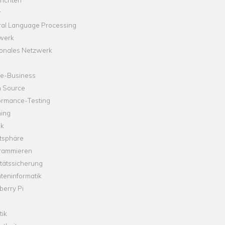
r
ral Language Processing
werk
onales Netzwerk
ne-Business
 Source
ormance-Testing
hing
ik
tsphäre
rammieren
tätssicherung
teninformatik
erry Pi
tik