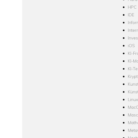
HPC
IDE
Infor
Inter
Inve
iOS
KI-F
KI-Mo
KI-Te
Krypt
Kuns
Künst
Linux
Mac
Masc
Math
Meta
Nach