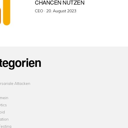
CHANCEN NUTZEN
Veröffentlicht
CEO ·
20. August 2023
am
tegorien
sariale Attacken
emein
tics
oid
ation
esting