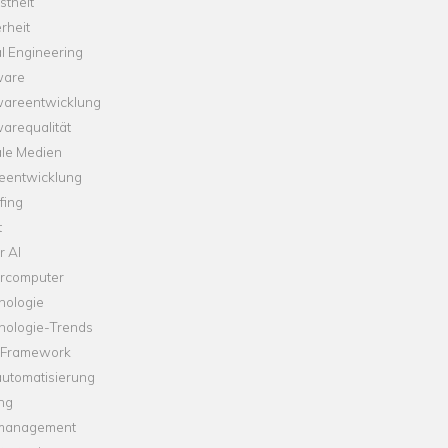
theit
rheit
l Engineering
ware
wareentwicklung
arequalität
ale Medien
leentwicklung
fing
t
r AI
rcomputer
nologie
nologie-Trends
-Framework
automatisierung
ng
management