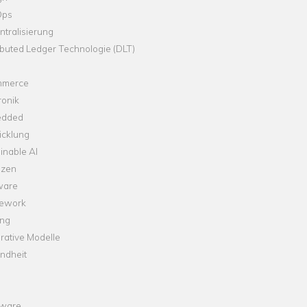
Ops
tralisierung
ibuted Ledger Technologie (DLT)
merce
ronik
dded
icklung
inable AI
nzen
ware
ework
ng
rative Modelle
ndheit
ware