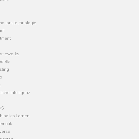
mationstechnologie
net
stment
rameworks
delle
sting
o
t
liche Intelligenz
OS
hinelles Lernen
ematik
verse
richten