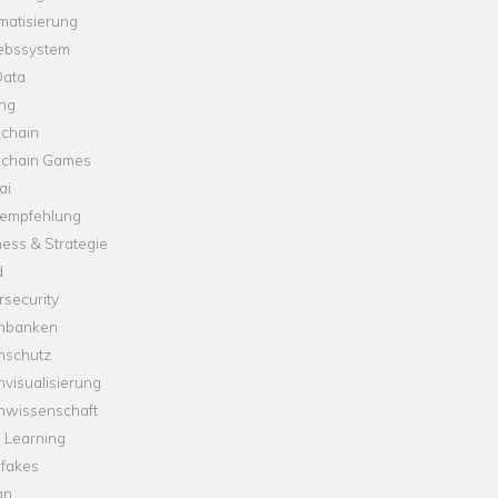
matisierung
iebssystem
Data
ung
kchain
kchain Games
ai
empfehlung
ess & Strategie
d
security
nbanken
nschutz
visualisierung
nwissenschaft
 Learning
fakes
gn