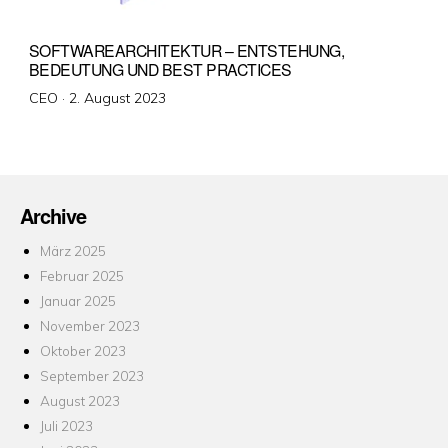
SOFTWAREARCHITEKTUR – ENTSTEHUNG,
BEDEUTUNG UND BEST PRACTICES
Veröffentlicht
CEO ·
2. August 2023
am
Archive
März 2025
Februar 2025
Januar 2025
November 2023
Oktober 2023
September 2023
August 2023
Juli 2023