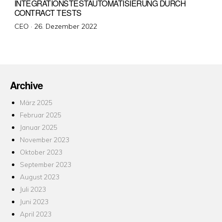
INTEGRATIONSTESTAUTOMATISIERUNG DURCH
CONTRACT TESTS
Veröffentlicht
CEO ·
26. Dezember 2022
am
Archive
März 2025
Februar 2025
Januar 2025
November 2023
Oktober 2023
September 2023
August 2023
Juli 2023
Juni 2023
April 2023