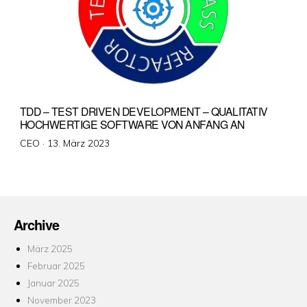
TDD – TEST DRIVEN DEVELOPMENT – QUALITATIV
HOCHWERTIGE SOFTWARE VON ANFANG AN
Veröffentlicht
CEO ·
13. März 2023
am
Archive
März 2025
Februar 2025
Januar 2025
November 2023