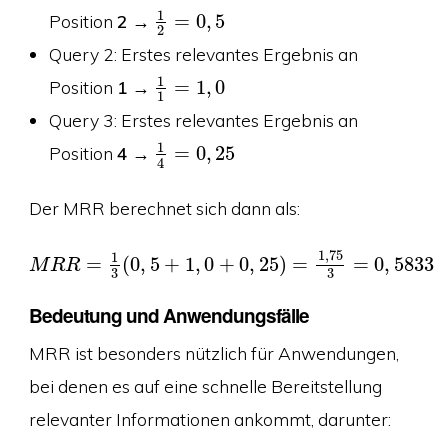
1
Position
2
→
=
0
,
5
2
Query 2: Erstes relevantes Ergebnis an
1
Position
1
→
=
1
,
0
1
Query 3: Erstes relevantes Ergebnis an
1
Position
4
→
=
0
,
25
4
Der MRR berechnet sich dann als:
1
,
75
1
=
(
0
,
5
+
1
,
0
+
0
,
25
)
=
=
0
,
5833
M
R
R
3
3
Bedeutung und Anwendungsfälle
MRR ist besonders nützlich für Anwendungen,
bei denen es auf eine schnelle Bereitstellung
relevanter Informationen ankommt, darunter: