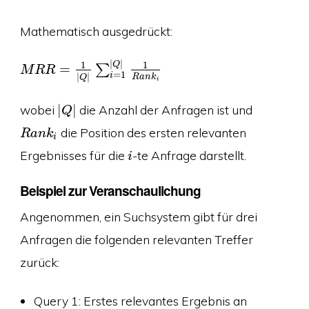
Mathematisch ausgedrückt:
|
|
1
1
Q
=
∑
M
R
R
=
1
|
|
i
R
a
n
k
Q
i
wobei
|
|
die Anzahl der Anfragen ist und
Q
die Position des ersten relevanten
R
a
n
k
i
Ergebnisses für die
-te Anfrage darstellt.
i
Beispiel zur Veranschaulichung
Angenommen, ein Suchsystem gibt für drei
Anfragen die folgenden relevanten Treffer
zurück:
Query 1: Erstes relevantes Ergebnis an