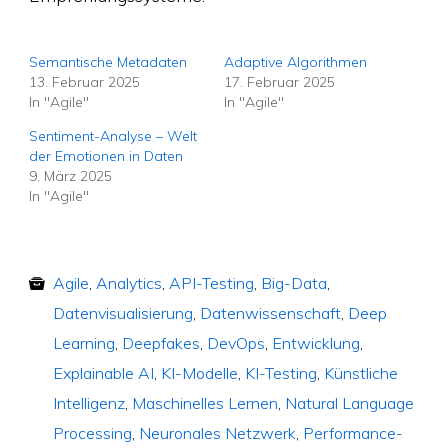
Semantische Metadaten
Adaptive Algorithmen
13. Februar 2025
17. Februar 2025
In "Agile"
In "Agile"
Sentiment-Analyse – Welt
der Emotionen in Daten
9. März 2025
In "Agile"
Agile
,
Analytics
,
API-Testing
,
Big-Data
,
Datenvisualisierung
,
Datenwissenschaft
,
Deep
Learning
,
Deepfakes
,
DevOps
,
Entwicklung
,
Explainable AI
,
KI-Modelle
,
KI-Testing
,
Künstliche
Intelligenz
,
Maschinelles Lernen
,
Natural Language
Processing
,
Neuronales Netzwerk
,
Performance-