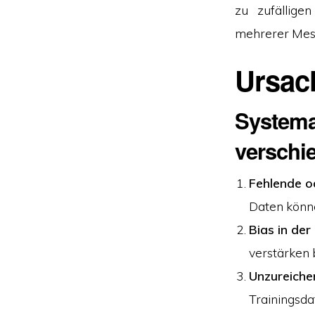
zu zufällige
mehrerer Mess
Ursach
Systema
verschi
Fehlende o
Daten könne
Bias in de
verstärken
Unzureiche
Trainingsda