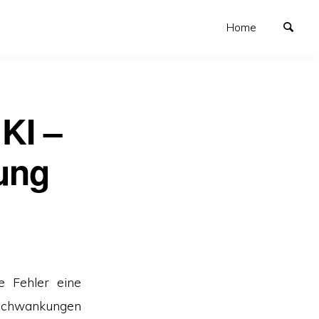
Home
KI –
ung
he Fehler eine
 Schwankungen