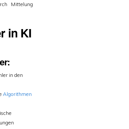
rch Mittelung
 in KI
er:
ler in den
ne
Algorithmen
fische
dungen