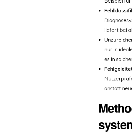
Beispiel fü
Fehlklassif
Diagnosesys
liefert bei 
Unzureich
nur in idea
es in solch
Fehlgeleit
Nutzerpräfe
anstatt neu
Metho
system