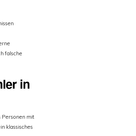
nissen
terne
h falsche
ler in
s Personen mit
in klassisches