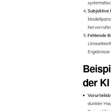
systematisc
Subjektive
Modellpara
hervorrufen
Fehlende B
Umwelteinfl
Ergebnisse l
Beispi
der KI
Vorurteilsb
dunkler Haut