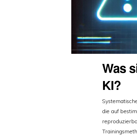
Was si
KI?
Systematisch
die auf bestim
reproduzierba
Trainingsmet