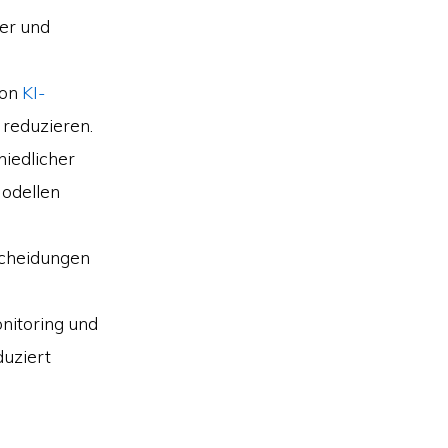
ger und
von
KI-
 reduzieren.
hiedlicher
Modellen
scheidungen
onitoring und
duziert