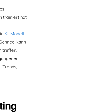
tes
trainiert hat,
in
KI-Modell
 Schnee, kann
 treffen.
gangenen
e Trends,
ting