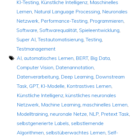
KI-Testing
,
Künstliche Intelligenz
,
Maschinelles
Lernen
,
Natural Language Processing
,
Neuronales
Netzwerk
,
Performance-Testing
,
Programmieren
,
Software
,
Softwarequalität
,
Spieleentwicklung
,
Super AI
,
Testautomatisierung
,
Testing
,
Testmanagement
AI
,
automatisches Lernen
,
BERT
,
Big Data
,
Computer Vision
,
Datenannotation
,
Datenverarbeitung
,
Deep Learning
,
Downstream
Task
,
GPT
,
KI-Modelle
,
Kontrastives Lernen
,
Künstliche Intelligenz
,
künstliches neuronales
Netzwerk
,
Machine Learning
,
maschinelles Lernen
,
Modelltraining
,
neuronale Netze
,
NLP
,
Pretext Task
,
selbstgenerierte Labels
,
selbstlernende
Algorithmen
,
selbstüberwachtes Lernen
,
Self-