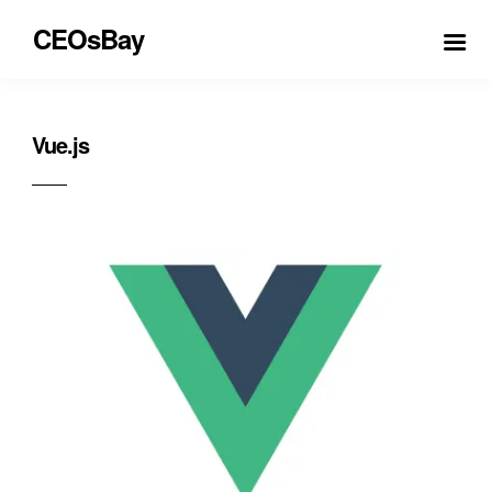
CEOsBay
Vue.js