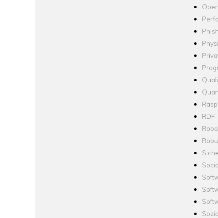
Open
Perf
Phis
Phys
Priva
Prog
Quali
Quan
Raspb
RDF
Robo
Robus
Siche
Socia
Soft
Soft
Softw
Sozi