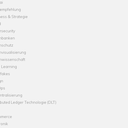
ai
empfehlung
ess & Strategie
d
security
nbanken
nschutz
visualisierung
nwissenschaft
 Learning
fakes
gn
Ops
tralisierung
ibuted Ledger Technologie (DLT)
merce
ronik