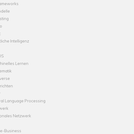
rameworks
delle
sting
o
t
liche Intelligenz
OS
hinelles Lernen
ematik
verse
richten
r
ral Language Processing
werk
onales Netzwerk
ne-Business