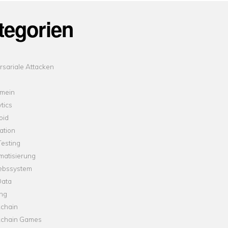
tegorien
sariale Attacken
emein
tics
oid
ation
esting
matisierung
iebssystem
Data
ung
kchain
kchain Games