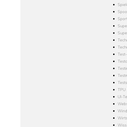
Spie
Spoo
Spor
Supe
Supe
Tech
Tech
Test
Test
Testi
Test
Tests
TPU
UI-Te
Webs
Win
Wirts
Wiss