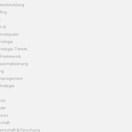
leentwicklung
fing
t
r AI
rcomputer
nologie
nologie-Trends
-Framework
automatisierung
ng
management
trategie
sts
ite
dows
chaft
enschaft & Forschung