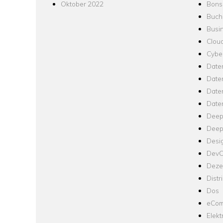
Oktober 2022
Bons
Buch
Busin
Clou
Cyber
Date
Date
Daten
Date
Deep
Deep
Desi
Dev
Dezen
Distr
Dos
eCom
Elekt