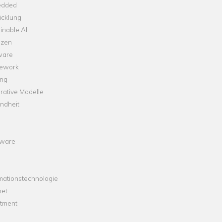
dded
icklung
inable AI
nzen
ware
ework
ng
rative Modelle
ndheit
ware
mationstechnologie
net
stment