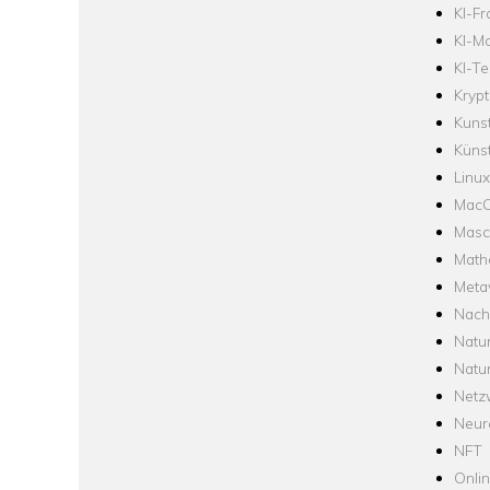
KI-F
KI-Mo
KI-Te
Krypt
Kuns
Künst
Linux
Mac
Masc
Math
Meta
Nach
Natu
Natu
Netz
Neur
NFT
Onli