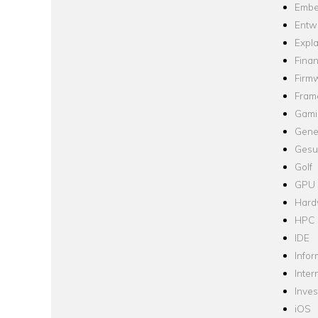
Embe
Entw
Expla
Fina
Firm
Fram
Gami
Gene
Gesu
Golf
GPU
Hard
HPC
IDE
Infor
Inter
Inve
iOS