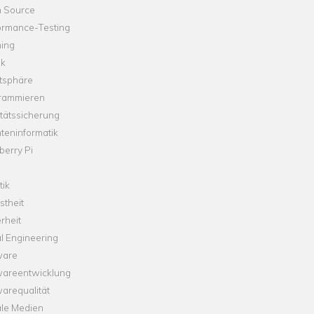
 Source
ormance-Testing
hing
ik
tsphäre
rammieren
tätssicherung
teninformatik
erry Pi
tik
theit
rheit
l Engineering
ware
wareentwicklung
arequalität
ale Medien